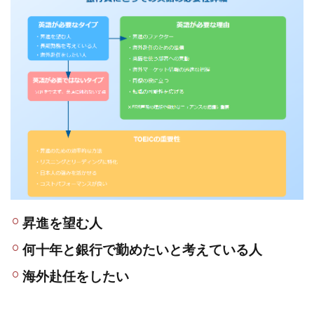
こと
がな
い人
5
ＴＯ
ＥＩ
Ｃ取
得が
コス
パが
いい
昇進を望む人
何十年と銀行で勤めたいと考えている人
海外赴任をしたい