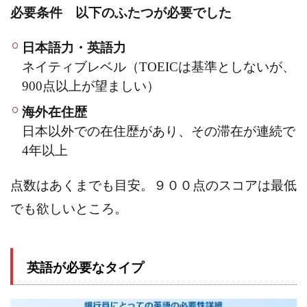
しよ
必要条件 以下のふたつが必要でした
うと
考え
てい
日本語力・英語力
る人
ネイティブレベル（TOEICは基準としないが、
4
900点以上が望ましい）
英語
が必
海外在住歴
要で
はな
日本以外での在住歴があり、その滞在が連続で
いタ
イプ
4年以上
4.1
昇進
点数はあくまでも目安。９００点のスコアは最低
はし
でも欲しいところ。
なく
ても
い
い、
業務
英語が必要なタイプ
中に
英語
に触
れる