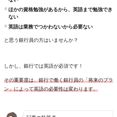
動し
たい
ほかの資格勉強があるから、英語まで勉強でき
人
ない
3.2
海外
英語は業務でつかわないから必要ない
赴任
した
い
と思う銀行員の方はいませんか？
3.3
コミ
ュニ
ケー
しかし、銀行では英語が必須です！
ショ
ンの
スム
その重要度は、銀行で働く銀行員の「将来のプラ
ーズ
化
ン」
によって英語の必要性は変わります。
3.4
海外
のマ
ーケ
ット