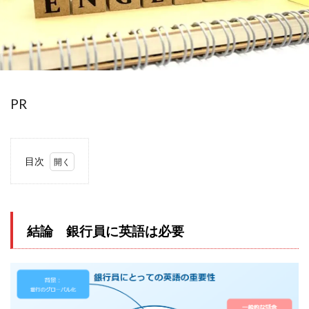
PR
目次
1
結
論
銀行
員に
結論 銀行員に英語は必要
英語
は必
要
2
2024年