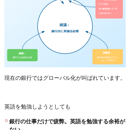
度新卒
採用
三菱UFJ
銀行
グロー
バルポ
ジショ
ン
TOEIC
目安
900点
3
英語
が必
現在の銀行ではグローバル化が叫ばれています。
要な
タイ
プ
3.1
英語を勉強しようとしても
英語
が必
要な
銀行の仕事だけで疲弊。英語を勉強する余裕が
部署
に異
ない