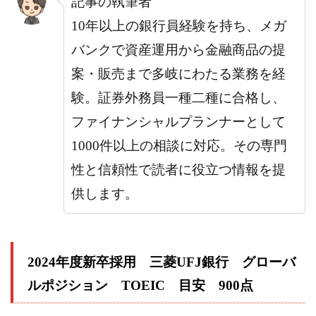
記事の執筆者
の情
報を
10年以上の銀行員経験を持ち、メガ
いち
早く
バンクで資産運用から金融商品の提
得る
案・販売まで多岐にわたる業務を経
3.5
同僚
験。証券外務員一種二種に合格し、
の役
に立
ファイナンシャルプランナーとして
ちた
いと
1000件以上の相談に対応。その専門
思う
人
性と信頼性で読者に役立つ情報を提
3.6
供します。
現在
勤め
てい
る銀
行か
2024年度新卒採用 三菱UFJ銀行 グローバ
ら他
の会
ルポジション TOEIC 目安 900点
社に
転職